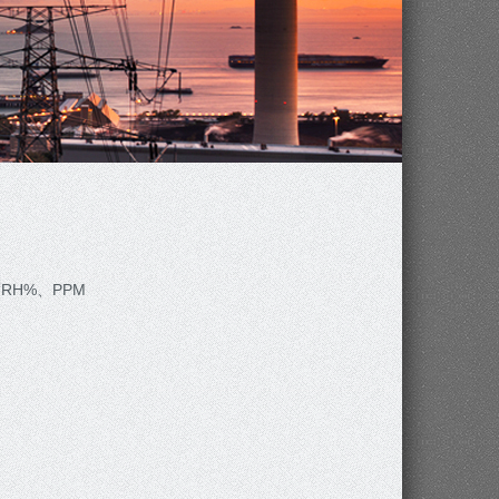
H%、PPM
）