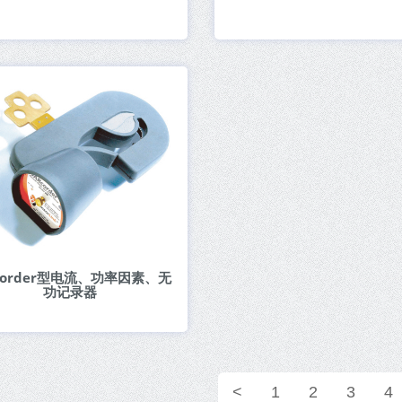
rcorder型电流、功率因素、无
功记录器
<
1
2
3
4